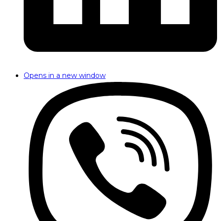
Opens in a new window