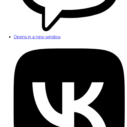
Opens in a new window