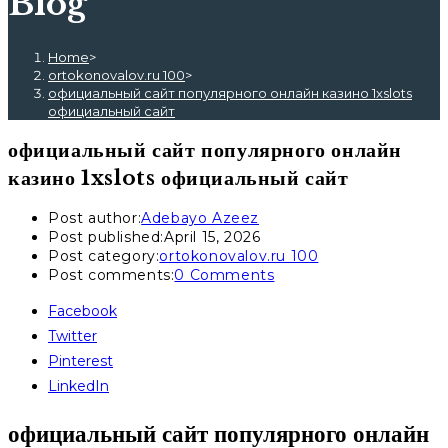
Blog
Home
>
ortokonovalov.ru 100
>
официальный сайт популярного онлайн казино 1xslots
официальный сайт
официальный сайт популярного онлайн
казино 1xslots официальный сайт
Post author:
Adebayo Azeez
Post published:
April 15, 2026
Post category:
ortokonovalov.ru 100
Post comments:
0 Comments
Facebook
Twitter
Pinterest
LinkedIn
официальный сайт популярного онлайн