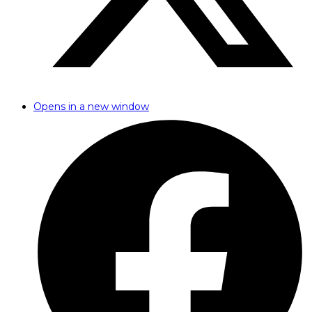
Opens in a new window