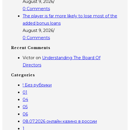
August 9, 2026
/
0 Comments
The player is far more likely to lose most of the
added bonus loans
August 9, 2026
/
0 Comments
Recent Comments
Victor
on
Understanding The Board Of
Directors
Categories
! Без рубрики
01
04
05
06
08.07.2026 онлайн казино в россии
1