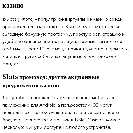
казино
1xSlots (1хлотс) – популярное виртуальное казино среди
приверженцев азартных игр. К их числу стоит отнести
выгодную бонусную программу, простую регистрацию и
удобство финансовых транзакций. Помимо привычного
гемблинга, гости 1Слотс могут принять участие в турнирах,
акциях и других событиях с внушительным призовым
фондом.
Slots промокод: другие акционные
предложения казино
Для удобства игроков 1xslots предлагает мобильное
приложение для Android, а пользователи iOS могут
пользоваться полной функциональностью сайта через
браузер. Процесс регистрации в 1xSlot Casino занимает
несколько минут и доступен с любого устройства.