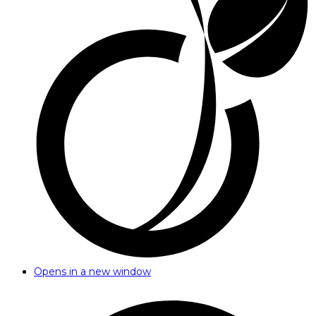
Opens in a new window