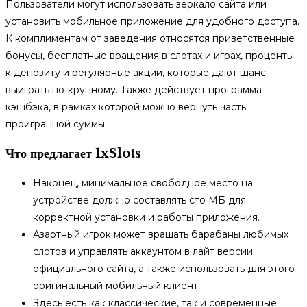
Пользователи могут использовать зеркало сайта или
установить мобильное приложение для удобного доступа.
К комплиментам от заведения относятся приветственные
бонусы, бесплатные вращения в слотах и играх, проценты
к депозиту и регулярные акции, которые дают шанс
выиграть по-крупному. Также действует программа
кэшбэка, в рамках которой можно вернуть часть
проигранной суммы.
Что предлагает 1xSlots
Наконец, минимальное свободное место на
устройстве должно составлять сто МБ для
корректной установки и работы приложения.
Азартный игрок может вращать барабаны любимых
слотов и управлять аккаунтом в лайт версии
официального сайта, а также использовать для этого
оригинальный мобильный клиент.
Здесь есть как классические, так и современные