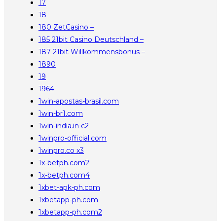
17
18
180 ZetCasino –
185 21bit Casino Deutschland –
187 21bit Willkommensbonus –
1890
19
1964
1win-apostas-brasil.com
1win-br1.com
1win-india.in c2
1winpro-official.com
1winpro.co x3
1x-betph.com2
1x-betph.com4
1xbet-apk-ph.com
1xbetapp-ph.com
1xbetapp-ph.com2