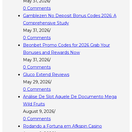
May 31, 2026
/
0 Comments
Gamblezen No Deposit Bonus Codes 2026: A
Comprehensive Study
May 31, 2026
/
0 Comments
Beonbet Promo Codes for 2026 Grab Your
Bonuses and Rewards Now
May 31, 2026
/
0 Comments
Gluco Extend Reviews
May 29, 2026
/
0 Comments
Análise De Slot Aquele De Documento Mega
Wild Fruits
August 9, 2026
/
0 Comments
Rodando a Fortuna em Afkspin Casino