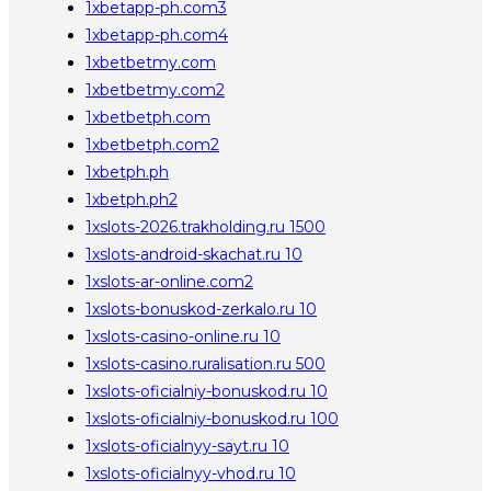
1xbetapp-ph.com3
1xbetapp-ph.com4
1xbetbetmy.com
1xbetbetmy.com2
1xbetbetph.com
1xbetbetph.com2
1xbetph.ph
1xbetph.ph2
1xslots-2026.trakholding.ru 1500
1xslots-android-skachat.ru 10
1xslots-ar-online.com2
1xslots-bonuskod-zerkalo.ru 10
1xslots-casino-online.ru 10
1xslots-casino.ruralisation.ru 500
1xslots-oficialniy-bonuskod.ru 10
1xslots-oficialniy-bonuskod.ru 100
1xslots-oficialnyy-sayt.ru 10
1xslots-oficialnyy-vhod.ru 10