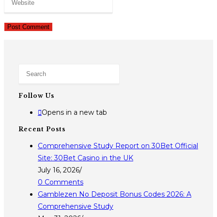
Follow Us
Opens in a new tab
Recent Posts
Comprehensive Study Report on 30Bet Official
Site: 30Bet Casino in the UK
July 16, 2026
/
0 Comments
Gamblezen No Deposit Bonus Codes 2026: A
Comprehensive Study