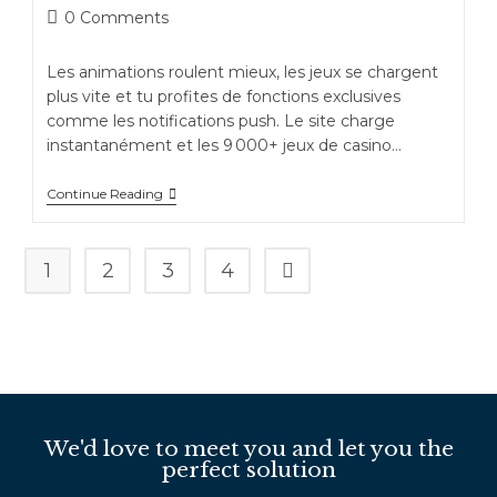
0 Comments
Les animations roulent mieux, les jeux se chargent
plus vite et tu profites de fonctions exclusives
comme les notifications push. Le site charge
instantanément et les 9 000+ jeux de casino…
Continue Reading
1
2
3
4
We'd love to meet you and let you the
perfect solution